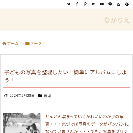

B!
なかりえ
ホーム
>
データ


子どもの写真を整理したい！簡単にアルバムにしよ
う！
2024年5月28日
育児


どんどん溜まっていくかわいいわが子の写
真・・・
気づけば写真のデータがパンパンに
なっていませんか・・・
でも、写真をプリン