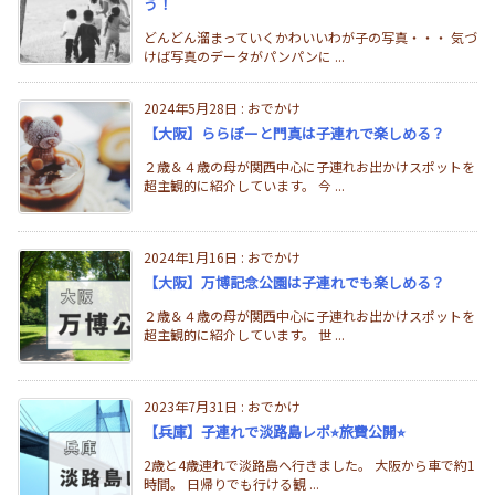
う！
どんどん溜まっていくかわいいわが子の写真・・・ 気づ
けば写真のデータがパンパンに ...
2024年5月28日
:
おでかけ
【大阪】ららぽーと門真は子連れで楽しめる？
２歳＆４歳の母が関西中心に子連れお出かけスポットを
超主観的に紹介しています。 今 ...
2024年1月16日
:
おでかけ
【大阪】万博記念公園は子連れでも楽しめる？
２歳＆４歳の母が関西中心に子連れお出かけスポットを
超主観的に紹介しています。 世 ...
2023年7月31日
:
おでかけ
【兵庫】子連れで淡路島レポ⭐︎旅費公開⭐︎
2歳と4歳連れで淡路島へ行きました。 大阪から車で約1
時間。 日帰りでも行ける観 ...